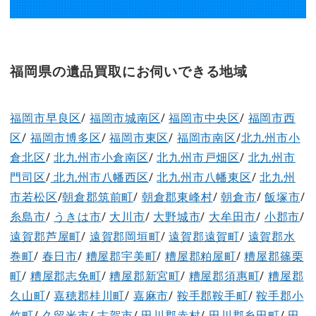
福岡県の遺品買取にお伺いできる地域
福岡市早良区
/
福岡市城南区
/
福岡市中央区
/
福岡市西
区
/
福岡市博多区
/
福岡市東区
/
福岡市南区
/
北九州市小
倉北区
/
北九州市小倉南区
/
北九州市戸畑区
/
北九州市
門司区
/
北九州市八幡西区
/
北九州市八幡東区
/
北九州
市若松区
/
朝倉郡筑前町
/
朝倉郡東峰村
/
朝倉市
/
飯塚市
/
糸島市
/
うきは市
/
大川市
/
大野城市
/
大牟田市
/
小郡市
/
遠賀郡芦屋町
/
遠賀郡岡垣町
/
遠賀郡遠賀町
/
遠賀郡水
巻町
/
春日市
/
糟屋郡宇美町
/
糟屋郡粕屋町
/
糟屋郡篠栗
町
/
糟屋郡志免町
/
糟屋郡新宮町
/
糟屋郡須惠町
/
糟屋郡
久山町
/
嘉穂郡桂川町
/
嘉麻市
/
鞍手郡鞍手町
/
鞍手郡小
竹町
/
久留米市
/
古賀市
/
田川郡赤村
/
田川郡糸田町
/
田