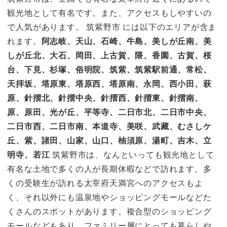
観光地として有名です。また、アクセスもしやすいの
で人気があります。 筑紫野市 には以下のエリアが含ま
れます。
阿志岐、天山、石崎、牛島、美しが丘南、美
しが丘北、大石、岡田、上古賀、隈、香園、古賀、桜
台、下見、杉塚、俗明院、筑紫、筑紫駅前通、常松、
天拝坂、塔原東、塔原西、塔原南、永岡、西小田、萩
原、針摺北、針摺中央、針摺西、針摺東、針摺南、
原、原田、光が丘、平等寺、二日市北、二日市中央、
二日市西、二日市南、本道寺、美咲、武藏、むさしケ
丘、紫、諸田、山家、山口、柚須原、湯町、吉木、立
明寺、若江
筑紫野市は、なんといっても観光地として
有名な土地で多くの人が長期休暇などで訪れます。多
くの受験生が訪れる太宰府天満宮へのアクセスもよ
く、それ以外にも温泉地やショッピングモールなどた
くさんのスポットがあります。複合型のショッピング
モールなどもあり、ファミリー層にとっても暮らしや