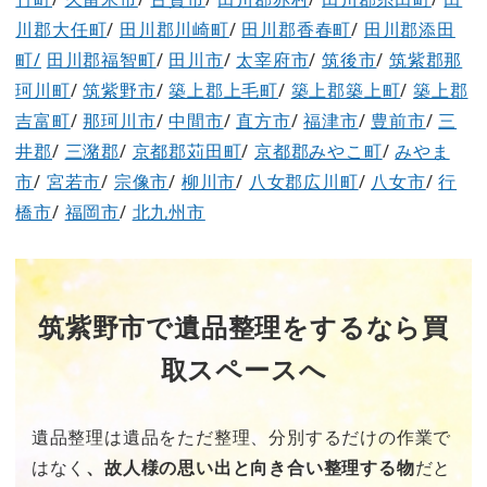
川郡大任町
/
田川郡川崎町
/
田川郡香春町
/
田川郡添田
町/
田川郡福智町
/
田川市
/
太宰府市
/
筑後市
/
筑紫郡那
珂川町
/
筑紫野市
/
築上郡上毛町
/
築上郡築上町
/
築上郡
吉富町
/
那珂川市
/
中間市
/
直方市
/
福津市
/
豊前市
/
三
井郡
/
三潴郡
/
京都郡苅田町
/
京都郡みやこ町
/
みやま
市
/
宮若市
/
宗像市
/
柳川市
/
八女郡広川町
/
八女市
/
行
橋市
/
福岡市
/
北九州市
筑紫野市で遺品整理をするなら買
取スペースへ
遺品整理は遺品をただ整理、分別するだけの作業で
はなく
、故人様の思い出と向き合い整理する物
だと