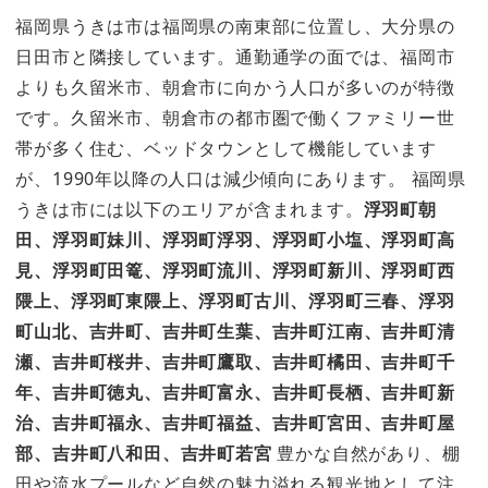
福岡県うきは市は福岡県の南東部に位置し、大分県の
日田市と隣接しています。通勤通学の面では、福岡市
よりも久留米市、朝倉市に向かう人口が多いのが特徴
です。久留米市、朝倉市の都市圏で働くファミリー世
帯が多く住む、ベッドタウンとして機能しています
が、1990年以降の人口は減少傾向にあります。 福岡県
うきは市には以下のエリアが含まれます。
浮羽町朝
田、浮羽町妹川、浮羽町浮羽、浮羽町小塩、浮羽町高
見、浮羽町田篭、浮羽町流川、浮羽町新川、浮羽町西
隈上、浮羽町東隈上、浮羽町古川、浮羽町三春、浮羽
町山北、吉井町、吉井町生葉、吉井町江南、吉井町清
瀬、吉井町桜井、吉井町鷹取、吉井町橘田、吉井町千
年、吉井町徳丸、吉井町富永、吉井町長栖、吉井町新
治、吉井町福永、吉井町福益、吉井町宮田、吉井町屋
部、吉井町八和田、吉井町若宮
豊かな自然があり、棚
田や流水プールなど自然の魅力溢れる観光地として注