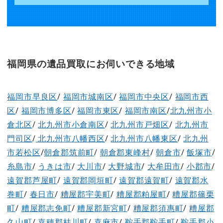
福岡県の遺品買取にお伺いできる地域
福岡市早良区
/
福岡市城南区
/
福岡市中央区
/
福岡市西
区
/
福岡市博多区
/
福岡市東区
/
福岡市南区
/
北九州市小
倉北区
/
北九州市小倉南区
/
北九州市戸畑区
/
北九州市
門司区
/
北九州市八幡西区
/
北九州市八幡東区
/
北九州
市若松区
/
朝倉郡筑前町
/
朝倉郡東峰村
/
朝倉市
/
飯塚市
/
糸島市
/
うきは市
/
大川市
/
大野城市
/
大牟田市
/
小郡市
/
遠賀郡芦屋町
/
遠賀郡岡垣町
/
遠賀郡遠賀町
/
遠賀郡水
巻町
/
春日市
/
糟屋郡宇美町
/
糟屋郡粕屋町
/
糟屋郡篠栗
町
/
糟屋郡志免町
/
糟屋郡新宮町
/
糟屋郡須惠町
/
糟屋郡
久山町
/
嘉穂郡桂川町
/
嘉麻市
/
鞍手郡鞍手町
/
鞍手郡小