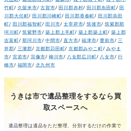
竹町
/
久留米市
/
古賀市
/
田川郡赤村
/
田川郡糸田町
/
田
川郡大任町
/
田川郡川崎町
/
田川郡香春町
/
田川郡添田
町/
田川郡福智町
/
田川市
/
太宰府市
/
筑後市
/
筑紫郡那
珂川町
/
筑紫野市
/
築上郡上毛町
/
築上郡築上町
/
築上郡
吉富町
/
那珂川市
/
中間市
/
直方市
/
福津市
/
豊前市
/
三
井郡
/
三潴郡
/
京都郡苅田町
/
京都郡みやこ町
/
みやま
市
/
宮若市
/
宗像市
/
柳川市
/
八女郡広川町
/
八女市
/
行
橋市
/
福岡市
/
北九州市
うきは市で遺品整理をするなら買
取スペースへ
遺品整理は遺品をただ整理、分別するだけの作業で